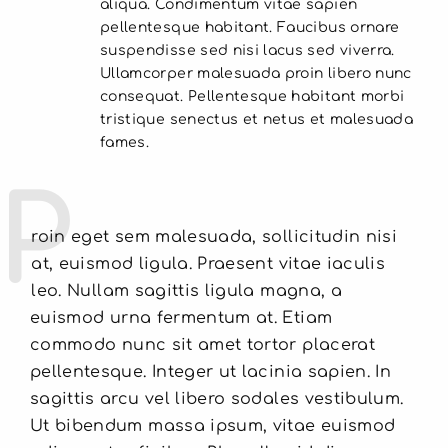
aliqua. Condimentum vitae sapien
pellentesque habitant. Faucibus ornare
suspendisse sed nisi lacus sed viverra.
Ullamcorper malesuada proin libero nunc
consequat. Pellentesque habitant morbi
tristique senectus et netus et malesuada
fames.
P
roin eget sem malesuada, sollicitudin nisi
at, euismod ligula. Praesent vitae iaculis
leo. Nullam sagittis ligula magna, a
euismod urna fermentum at. Etiam
commodo nunc sit amet tortor placerat
pellentesque. Integer ut lacinia sapien. In
sagittis arcu vel libero sodales vestibulum.
Ut bibendum massa ipsum, vitae euismod