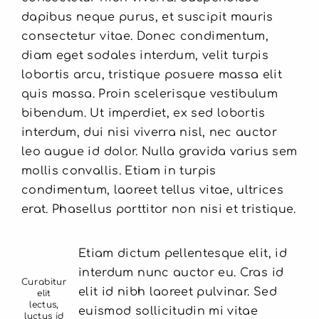
dapibus neque purus, et suscipit mauris
consectetur vitae. Donec condimentum,
diam eget sodales interdum, velit turpis
lobortis arcu, tristique posuere massa elit
quis massa. Proin scelerisque vestibulum
bibendum. Ut imperdiet, ex sed lobortis
interdum, dui nisi viverra nisl, nec auctor
leo augue id dolor. Nulla gravida varius sem
mollis convallis. Etiam in turpis
condimentum, laoreet tellus vitae, ultrices
erat. Phasellus porttitor non nisi et tristique.
Etiam dictum pellentesque elit, id
interdum nunc auctor eu. Cras id
Curabitur
elit id nibh laoreet pulvinar. Sed
elit
lectus,
euismod sollicitudin mi vitae
luctus id