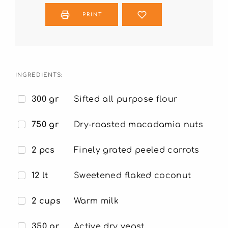
PRINT
INGREDIENTS:
300 gr
Sifted all purpose flour
750 gr
Dry-roasted macadamia nuts
2 pcs
Finely grated peeled carrots
12 lt
Sweetened flaked coconut
2 cups
Warm milk
350 gr
Active dry yeast