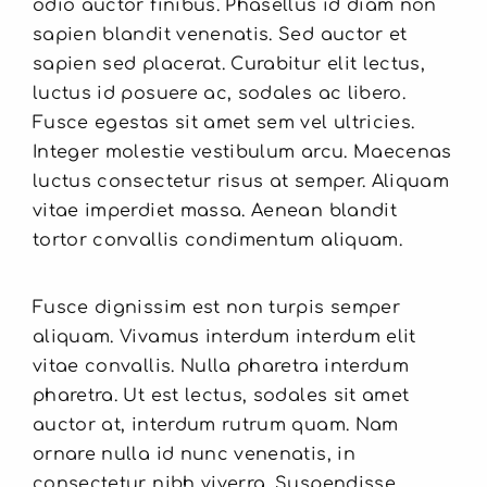
odio auctor finibus. Phasellus id diam non
sapien blandit venenatis. Sed auctor et
sapien sed placerat. Curabitur elit lectus,
luctus id posuere ac, sodales ac libero.
Fusce egestas sit amet sem vel ultricies.
Integer molestie vestibulum arcu. Maecenas
luctus consectetur risus at semper. Aliquam
vitae imperdiet massa. Aenean blandit
tortor convallis condimentum aliquam.
Fusce dignissim est non turpis semper
aliquam. Vivamus interdum interdum elit
vitae convallis. Nulla pharetra interdum
pharetra. Ut est lectus, sodales sit amet
auctor at, interdum rutrum quam. Nam
ornare nulla id nunc venenatis, in
consectetur nibh viverra. Suspendisse