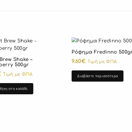
Ρόφημα Fredinno 500g
 Brew Shake –
9.60
€
Τιμή με ΦΠΑ
berry 500gr
€
Τιμή με ΦΠΑ
Διαβάστε περισσότερα
θήκη στο καλάθι