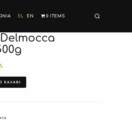
ΩΝΙΑ
EL
EN
0 ITEMS
 Delmocca
500g
Α
Ο ΚΑΛΑΘΙ
άτα