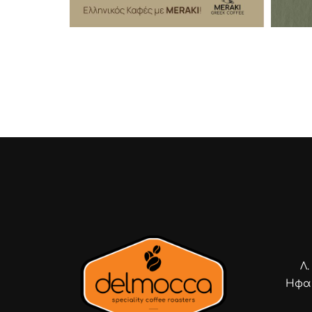
Λ
Ηφαί