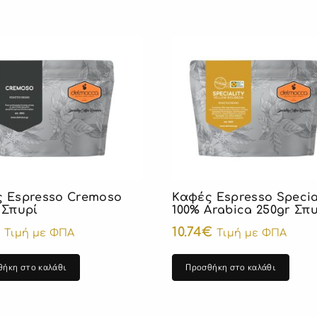
 Espresso Cremoso
Καφές Espresso Specia
 Σπυρί
100% Arabica 250gr Σπ
€
10.74
€
Τιμή με ΦΠΑ
Τιμή με ΦΠΑ
θήκη στο καλάθι
Προσθήκη στο καλάθι