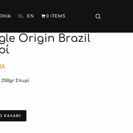
ΩΝΙΑ
EL
EN
0 ITEMS
le Origin Brazil
ρί
ΠΑ
l 250gr
Σπυρί
Ο ΚΑΛΑΘΙ