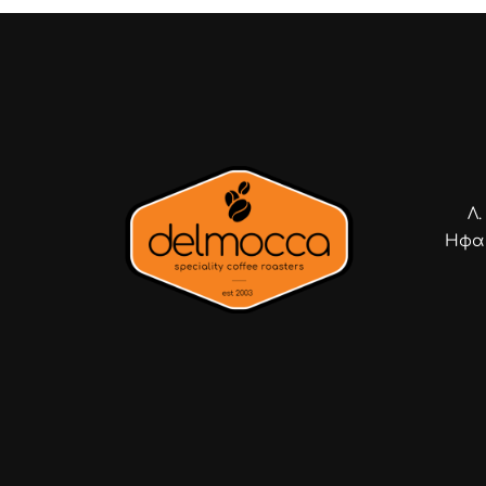
Λ
Ηφαί