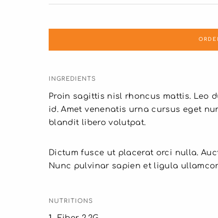
ORDER
INGREDIENTS
Proin sagittis nisl rhoncus mattis. Leo
id. Amet venenatis urna cursus eget nun
blandit libero volutpat.
Dictum fusce ut placerat orci nulla. Au
Nunc pulvinar sapien et ligula ullamco
NUTRITIONS
1
Fiber 2.2G